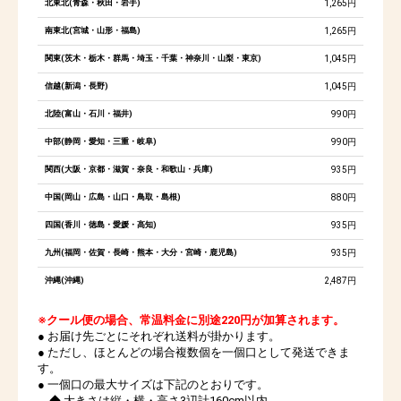
北東北(青森・秋田・岩手)
1,265円
南東北(宮城・山形・福島)
1,265円
関東(茨木・栃木・群馬・埼玉・千葉・神奈川・山梨・東京)
1,045円
信越(新潟・長野)
1,045円
北陸(富山・石川・福井)
990円
中部(静岡・愛知・三重・岐阜)
990円
関西(大阪・京都・滋賀・奈良・和歌山・兵庫)
935円
中国(岡山・広島・山口・鳥取・島根)
880円
四国(香川・徳島・愛媛・高知)
935円
九州(福岡・佐賀・長崎・熊本・大分・宮崎・鹿児島)
935円
沖縄(沖縄)
2,487円
※クール便の場合、常温料金に別途220円が加算されます。
● お届け先ごとにそれぞれ送料が掛かります。
● ただし、ほとんどの場合複数個を一個口として発送できま
す。
● 一個口の最大サイズは下記のとおりです。
◆ 大きさは縦・横・高さ3辺計160cm以内