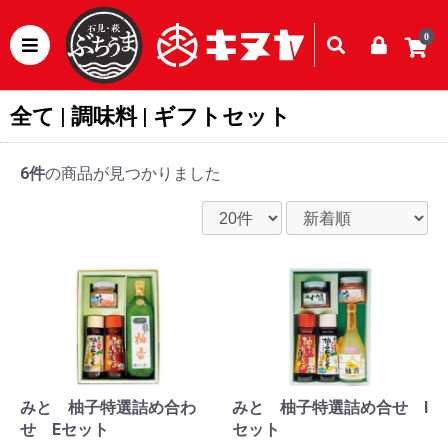
0
全て
|
調味料
|
ギフトセット
6件
の商品が見つかりました
みと 柚子特選詰め合わ
みと 柚子特選詰め合せ I
せ Eセット
セット