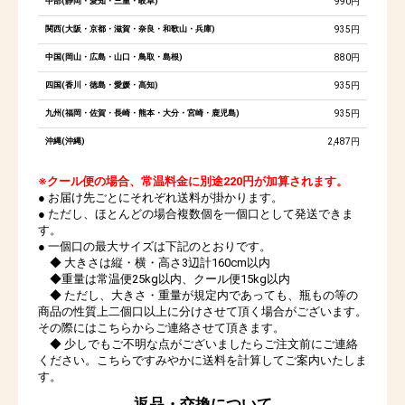
中部(静岡・愛知・三重・岐阜)
990円
関西(大阪・京都・滋賀・奈良・和歌山・兵庫)
935円
中国(岡山・広島・山口・鳥取・島根)
880円
四国(香川・徳島・愛媛・高知)
935円
九州(福岡・佐賀・長崎・熊本・大分・宮崎・鹿児島)
935円
沖縄(沖縄)
2,487円
※クール便の場合、常温料金に別途220円が加算されます。
● お届け先ごとにそれぞれ送料が掛かります。
● ただし、ほとんどの場合複数個を一個口として発送できま
す。
● 一個口の最大サイズは下記のとおりです。
◆ 大きさは縦・横・高さ3辺計160cm以内
◆重量は常温便25kg以内、クール便15kg以内
◆ ただし、大きさ・重量が規定内であっても、瓶もの等の
商品の性質上二個口以上に分けさせて頂く場合がございます。
その際にはこちらからご連絡させて頂きます。
◆ 少しでもご不明な点がございましたらご注文前にご連絡
ください。こちらですみやかに送料を計算してご案内いたしま
す。
返品・交換について