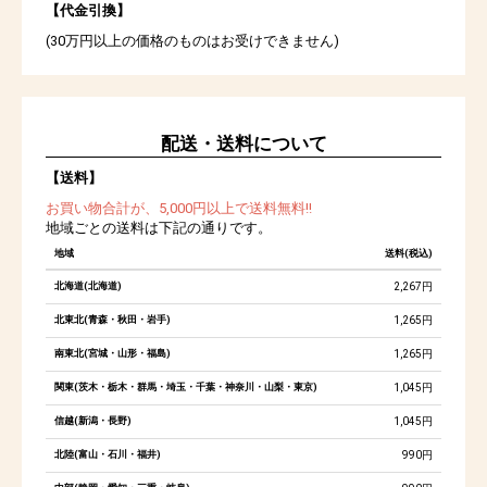
【代金引換】
(30万円以上の価格のものはお受けできません)
配送・送料について
【送料】
お買い物合計が、5,000円以上で送料無料!!
地域ごとの送料は下記の通りです。
地域
送料(税込)
北海道(北海道)
2,267円
北東北(青森・秋田・岩手)
1,265円
南東北(宮城・山形・福島)
1,265円
関東(茨木・栃木・群馬・埼玉・千葉・神奈川・山梨・東京)
1,045円
信越(新潟・長野)
1,045円
北陸(富山・石川・福井)
990円